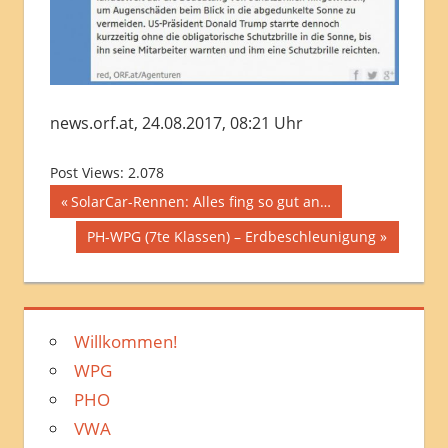
news.orf.at, 24.08.2017, 08:21 Uhr
Post Views:
2.078
Beitragsnavigation
Vorheriger
SolarCar-Rennen: Alles fing so gut an…
Beitrag:
Nächster
PH-WPG (7te Klassen) – Erdbeschleunigung
Beitrag:
Willkommen!
WPG
PHO
VWA