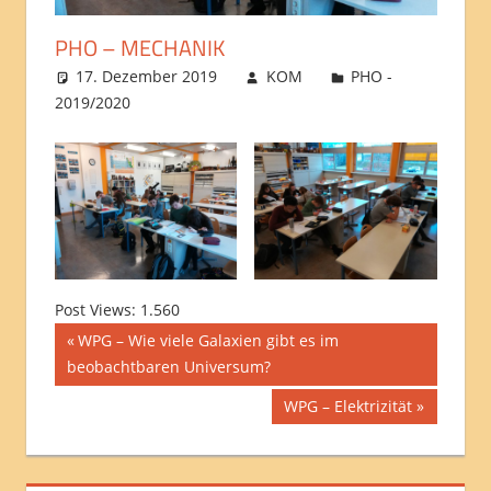
PHO – MECHANIK
17. Dezember 2019
KOM
PHO -
2019/2020
Post Views:
1.560
Beitragsnavigation
Vorheriger
WPG – Wie viele Galaxien gibt es im
Beitrag:
beobachtbaren Universum?
Nächster
WPG – Elektrizität
Beitrag: