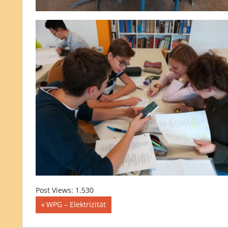
Post Views:
1.530
Beitragsnavigation
Vorheriger
WPG – Elektrizität
Beitrag: