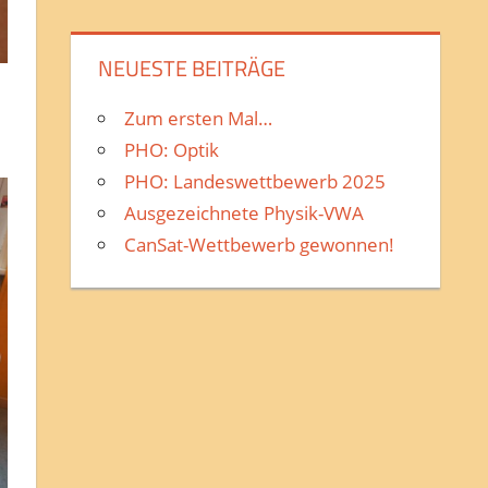
NEUESTE BEITRÄGE
Zum ersten Mal…
PHO: Optik
PHO: Landeswettbewerb 2025
Ausgezeichnete Physik-VWA
CanSat-Wettbewerb gewonnen!