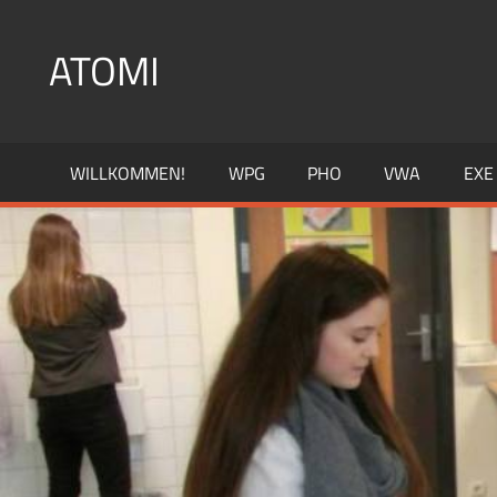
Zum
Inhalt
ATOMI
springen
KERNGESCHÄFT:
PHYSIK
WILLKOMMEN!
WPG
PHO
VWA
EXE